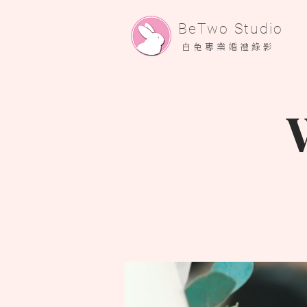
​BeTwo Studio
​白 兔 專 業 婚 禮 錄 影