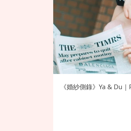
《婚紗側錄》Ya & Du｜P