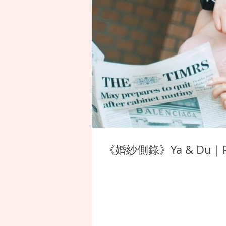
《婚紗側錄》Ya & Du｜P