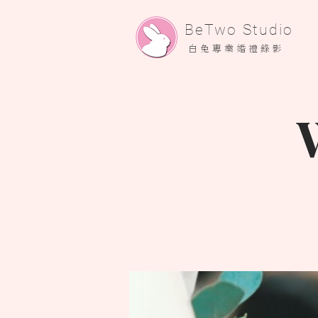
​BeTwo Studio
​白 兔 專 業 婚 禮 錄 影